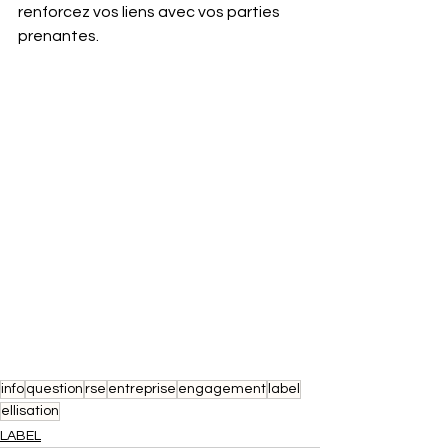
renforcez vos liens avec vos parties 
prenantes.
info
question
rse
entreprise
engagement
label
ellisation
LABEL